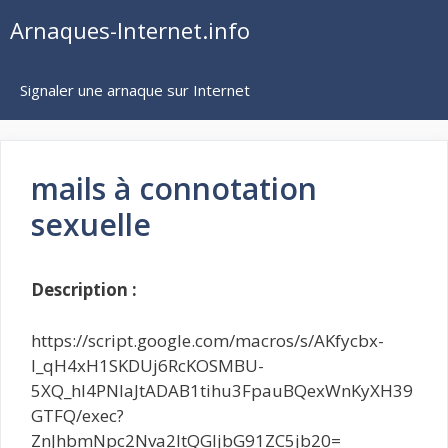
Aller
Arnaques-Internet.info
au
contenu
Signaler une arnaque sur Internet
mails à connotation
sexuelle
Description :
https://script.google.com/macros/s/AKfycbx-
l_qH4xH1SKDUj6RcKOSMBU-
5XQ_hl4PNlaJtADAB1tihu3FpauBQexWnKyXH39
GTFQ/exec?
ZnJhbmNpc2Nva2ltQGljbG91ZC5jb20=