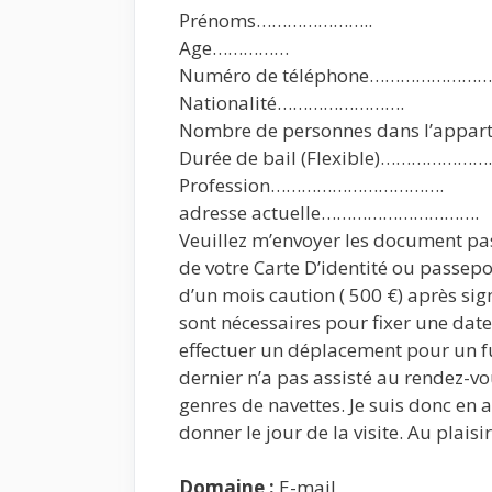
Prénoms…………………..
Age……………
Numéro de téléphone……………………
Nationalité…………………….
Nombre de personnes dans l’app
Durée de bail (Flexible)………………
Profession…………………………….
adresse actuelle………………………….
Veuillez m’envoyer les document pas
de votre Carte D’identité ou passep
d’un mois caution ( 500 €) après si
sont nécessaires pour fixer une date 
effectuer un déplacement pour un fut
dernier n’a pas assisté au rendez-v
genres de navettes. Je suis donc en 
donner le jour de la visite. Au plaisi
Domaine :
E-mail