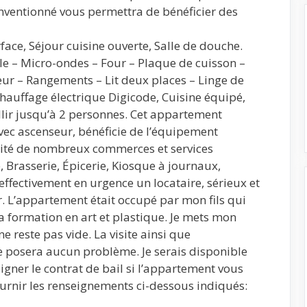
ventionné vous permettra de bénéficier des
ace, Séjour cuisine ouverte, Salle de douche.
elle – Micro-ondes – Four – Plaque de cuisson –
eur – Rangements – Lit deux places – Linge de
Chauffage électrique Digicode, Cuisine équipé,
lir jusqu’à 2 personnes. Cet appartement
vec ascenseur, bénéficie de l’équipement
mité de nombreux commerces et services
 Brasserie, Épicerie, Kiosque à journaux,
ffectivement en urgence un locataire, sérieux et
r. L’appartement était occupé par mon fils qui
a formation en art et plastique. Je mets mon
e reste pas vide. La visite ainsi que
ne posera aucun problème. Je serais disponible
 signer le contrat de bail si l’appartement vous
ournir les renseignements ci-dessous indiqués: