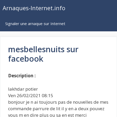
Aller
Arnaques-Internet.info
au
contenu
Signaler une arnaque sur Internet
mesbellesnuits sur
facebook
Description :
lakhdar potier
Ven 26/02/2021 08:15
bonjour je n ai toujours pas de nouvelles de mes
commande parrure de lit il y en a deux pouvez
vous m en dire plus ou sa en est merci