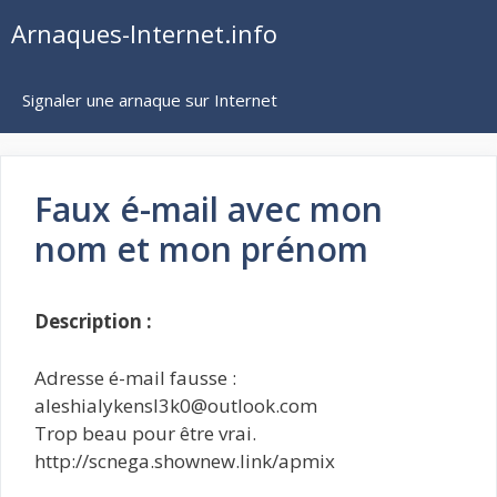
Aller
Arnaques-Internet.info
au
contenu
Signaler une arnaque sur Internet
Faux é-mail avec mon
nom et mon prénom
Description :
Adresse é-mail fausse :
aleshialykensl3k0@outlook.com
Trop beau pour être vrai.
http://scnega.shownew.link/apmix