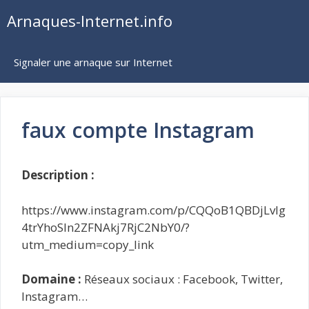
Aller
Arnaques-Internet.info
au
contenu
Signaler une arnaque sur Internet
faux compte Instagram
Description :
https://www.instagram.com/p/CQQoB1QBDjLvIg
4trYhoSIn2ZFNAkj7RjC2NbY0/?
utm_medium=copy_link
Domaine :
Réseaux sociaux : Facebook, Twitter,
Instagram…