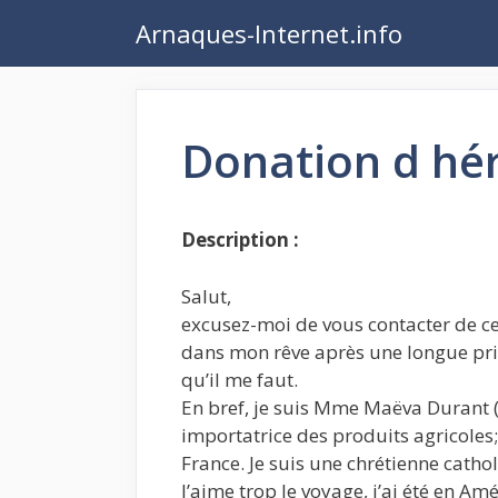
Aller
Arnaques-Internet.info
au
contenu
Donation d hé
Description :
Salut,
excusez-moi de vous contacter de ce
dans mon rêve après une longue priè
qu’il me faut.
En bref, je suis Mme Maëva Durant (
importatrice des produits agricoles
France. Je suis une chrétienne catho
J’aime trop le voyage, j’ai été en Am