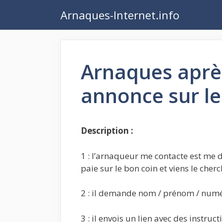
Aller
Arnaques-Internet.info
au
contenu
Arnaques aprè
annonce sur le
Description :
1 : l’arnaqueur me contacte est me d
paie sur le bon coin et viens le che
2 : il demande nom / prénom / numé
3 : il envois un lien avec des instruct