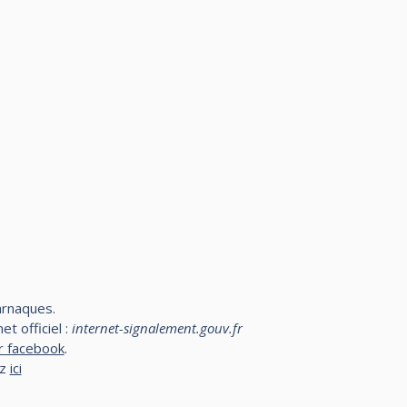
arnaques.
t officiel :
internet-signalement.gouv.fr
r facebook
.
ez
ici