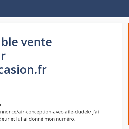
ble vente
r
asion.fr
ce
nnonce/air-conception-avec-aile-dudek/ j’ai
ndeur et lui ai donné mon numéro.