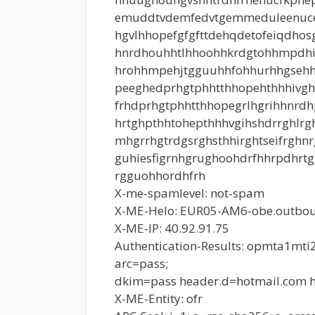
emuddtvdemfedvtgemmeduleenucev
hgvlhhopefgfgfttdehqdetofeiqdho
hnrdhouhhtlhhoohhkrdgtohhmpdhi
hrohhmpehjtgguuhhfohhurhhgsehh
peeghedprhgtphhtthhopehthhhivghr
frhdprhgtphhtthhopegrlhgrihhnrdh
hrtghpthhtohepthhhvgihshdrrghlrg
mhgrrhgtrdgsrghsthhirghtseifrgh
guhiesfigrnhgrughoohdrfhhrpdhrt
rgguohhordhfrh
X-me-spamlevel: not-spam
X-ME-Helo: EUR05-AM6-obe.outboun
X-ME-IP: 40.92.91.75
Authentication-Results: opmta1mti
arc=pass;
dkim=pass header.d=hotmail.com 
X-ME-Entity: ofr