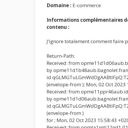
Domaine :
E-commerce
Informations complémentaires de 
contenu :
J’ignore totalement comment faire p
Return-Path:
Received: from opme11d1d06aub.bag
by opme11d1b48aub.bagnolet.franc
id qGLMGTuLGmWdDgAABtIFpQ:T2
(envelope-from ); Mon, 02 Oct 2023
Received: from opme11ppr46aub.idf.
by opme11d1d06aub.bagnolet.franc
id qGLMGTuLGmWdDgAABtIFpQ:T2
(envelope-from )
for ; Mon, 02 Oct 2023 15:58:43 +02
Received: from opmta1mti22nd1 ([1