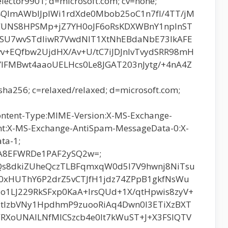
elector9901; d=microsoft.com; cv=none;
4QlmAWbIJplWi1rdXde0Mbob25oC1n7fI/4TT/jM
CUNS8HPSMp+jZ7YH0oJF6oRsKDXWBnY1npInST
IqSU7wvSTdIiwR7VwdNlT1XtNhEBdaNbE73lkAFE
v+EQfbw2UjdHX/Av+U/tC7iJDJnIvTvydSRR98mH
lFMBwt4aaoUELHcs0Le8JGAT203nJytg/+4nA4Z
sha256; c=relaxed/relaxed; d=microsoft.com;
ontent-Type:MIME-Version:X-MS-Exchange-
t:X-MS-Exchange-AntiSpam-MessageData-0:X-
ta-1;
A8EFWRDe1PAF2ySQ2w=;
Qs8dkiZUheQczTLBFqmxqW0d5l7V9hwnj8NiTsu
0xHUThY6P2drZ5vCTJfH1jdz74ZPpB1gkfNsWu
1LJ229RkSFxp0KaA+IrsQUd+1X/qtHpwis8zyV+
HtIzbVNy1HpdhmP9zuooRiAq4Dwn0I3ETiXzBXT
WRXoUNAILNfMICSzcb4e0It7kWuST+J+X3FSlQTV