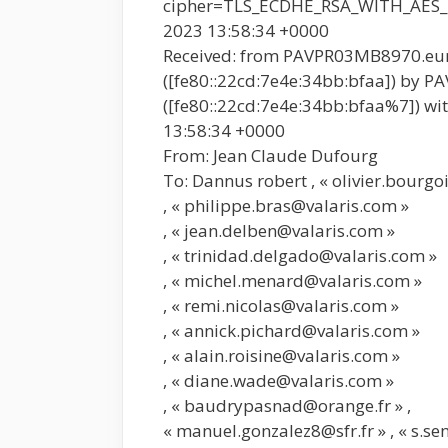
cipher=TLS_ECDHE_RSA_WITH_AES_2
2023 13:58:34 +0000
Received: from PAVPR03MB8970.eu
([fe80::22cd:7e4e:34bb:bfaa]) by
([fe80::22cd:7e4e:34bb:bfaa%7]) wi
13:58:34 +0000
From: Jean Claude Dufourg
To: Dannus robert , « olivier.bourg
, « philippe.bras@valaris.com »
, « jean.delben@valaris.com »
, « trinidad.delgado@valaris.com »
, « michel.menard@valaris.com »
, « remi.nicolas@valaris.com »
, « annick.pichard@valaris.com »
, « alain.roisine@valaris.com »
, « diane.wade@valaris.com »
, « baudrypasnad@orange.fr » ,
« manuel.gonzalez8@sfr.fr » , « s.se