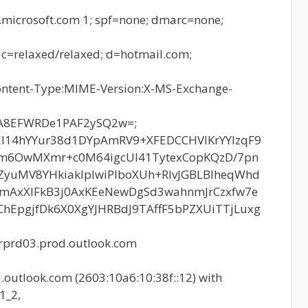
x.microsoft.com 1; spf=none; dmarc=none;
 c=relaxed/relaxed; d=hotmail.com;
ontent-Type:MIME-Version:X-MS-Exchange-
A8EFWRDe1PAF2ySQ2w=;
l14hYYur38d1DYpAmRV9+XFEDCCHVlKrYYIzqF9
6OwMXmr+c0M64igcUI41TytexCopKQzD/7pn
ZyuMV8YHkiakIpIwiPIboXUh+RIvJGBLBIheqWhd
mAxXIFkB3j0AxKEeNewDgSd3wahnmJrCzxfw7e
hEpgjfDk6X0XgYJHRBdJ9TAffF5bPZXUiTTjLuxg
rprd03.prod.outlook.com
utlook.com (2603:10a6:10:38f::12) with
1_2,