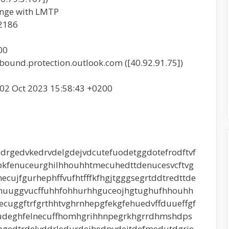
ange with LMTP
2186
00
ound.protection.outlook.com ([40.92.91.75])
02 Oct 2023 15:58:43 +0200
drgedvkedrvdelgdejvdcutefuodetggdotefrodftvf
fpkfenuceurghilhhouhhtmecuhedttdenucesvcftvg
cujfgurhephffvufhtfffkfhgjtgggsegrtddtredttde
ghuuggvucffuhhfohhurhhguceojhgtughufhhouhh
cuggftrfgrthhtvghrnhepgfekgfehuedvffduueffgf
ejudeghfelnecuffhomhgrihhnpegrkhgrrdhmshdps
gedtrdelvddrledurdejhedpvdeitdefmedutdgrie