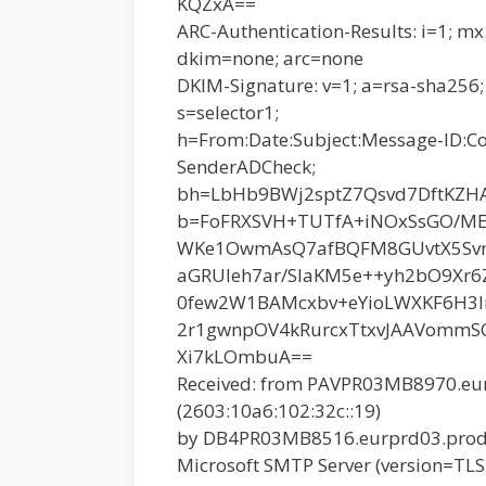
KQZxA==
ARC-Authentication-Results: i=1; m
dkim=none; arc=none
DKIM-Signature: v=1; a=rsa-sha256;
s=selector1;
h=From:Date:Subject:Message-ID:C
SenderADCheck;
bh=LbHb9BWj2sptZ7Qsvd7DftKZH
b=FoFRXSVH+TUTfA+iNOxSsGO/ME
WKe1OwmAsQ7afBQFM8GUvtX5Svm
aGRUleh7ar/SIaKM5e++yh2bO9Xr6
0few2W1BAMcxbv+eYioLWXKF6H3I
2r1gwnpOV4kRurcxTtxvJAAVommSC
Xi7kLOmbuA==
Received: from PAVPR03MB8970.eu
(2603:10a6:102:32c::19)
by DB4PR03MB8516.eurprd03.prod.o
Microsoft SMTP Server (version=TLS