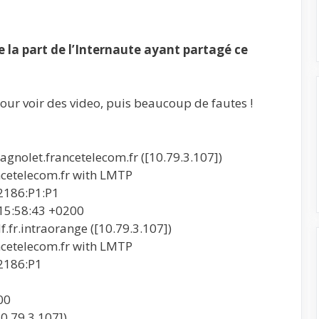
la part de l’Internaute ayant partagé ce
our voir des video, puis beaucoup de fautes !
nolet.francetelecom.fr ([10.79.3.107])
etelecom.fr with LMTP
186:P1:P1
 15:58:43 +0200
fr.intraorange ([10.79.3.107])
etelecom.fr with LMTP
186:P1
00
0.79.3.107])