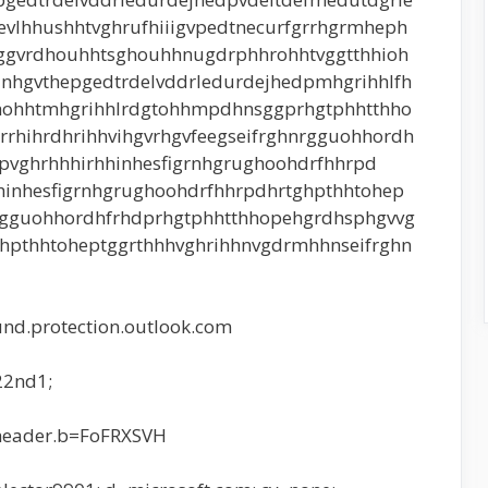
lhhushhtvghrufhiiigvpedtnecurfgrrhgrmheph
sggvrdhouhhtsghouhhnugdrphhrohhtvggtthhioh
nhgvthepgedtrdelvddrledurdejhedpmhgrihhlfh
ohhtmhgrihhlrdgtohhmpdhnsggprhgtphhtthho
rhihrdhrihhvihgvrhgvfeegseifrghnrgguohhordh
pvghrhhhirhhinhesfigrnhgrughoohdrfhhrpd
hinhesfigrnhgrughoohdrfhhrpdhrtghpthhtohep
nrgguohhordhfrhdprhgtphhtthhopehgrdhsphgvvg
ghpthhtoheptggrthhhvghrihhnvgdrmhhnseifrghn
d.protection.outlook.com
22nd1;
header.b=FoFRXSVH