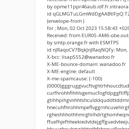
by opme11ppr46aub.idf.fr.intraor
id qGLMGTuLGmWdDgAABtIFpQ:T
(envelope-from )
for ; Mon, 02 Oct 2023 15:58:43 +02
Received: from EUR05-AM6-obe.outb
by smtp.orange.fr with ESMTPS
id nJRaqoCV7BqkJnJRaqNQFy; Mon, 
X-bcc: lisap5552@wanadoo.fr
X-ME-bounce-domain: wanadoo.fr
X-ME-engine: default
X-me-spamcause: (-100)
(0000)gggruggvucftvghtrhhoucdtud
curfhrohhfihhlvgemucfogfdpggftif
gtihhpihgvnhhtshculddquddttddmne
hnecuhfhrohhmpeflvggrnhcuvehlr
rgheshhhothhmrghilhdrtghomheqne
ffuefhjefhheekiedvtdejgffguedvte
hhuughouhgvshhtrdhfrhenucfkphep