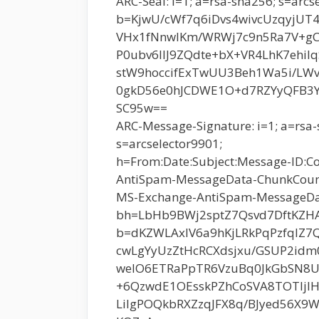
ARC-Seal: i=1; a=rsa-sha256; s=arcs
b=KjwU/cWf7q6iDvs4wivcUzqyjUT
VHx1fNnwIKm/WRWj7c9n5Ra7V+g
P0ubv6llJ9ZQdte+bX+VR4LhK7ehi
stW9hoccifExTwUU3Beh1Wa5i/LWv
0gkD56e0hJCDWE1O+d7RZYyQFB3Y
SC95w==
ARC-Message-Signature: i=1; a=rsa-
s=arcselector9901;
h=From:Date:Subject:Message-ID:C
AntiSpam-MessageData-ChunkCoun
MS-Exchange-AntiSpam-MessageDa
bh=LbHb9BWj2sptZ7Qsvd7DftKZH
b=dKZWLAxIV6a9hKjLRkPqPzfqlZ7
cwLgYyUzZtHcRCXdsjxu/GSUP2idm
welO6ETRaPpTR6VzuBq0JkGbSN8Uo
+6QzwdE1OEsskPZhCoSVA8TOTljI
LiIgPOQkbRXZzqJFX8q/BJyed56X9