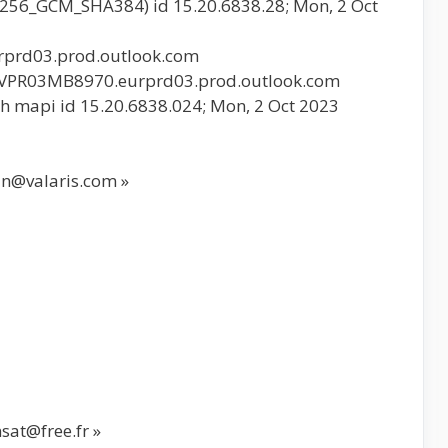
56_GCM_SHA384) id 15.20.6838.28; Mon, 2 Oct
rprd03.prod.outlook.com
 PAVPR03MB8970.eurprd03.prod.outlook.com
th mapi id 15.20.6838.024; Mon, 2 Oct 2023
oin@valaris.com »
nsat@free.fr »