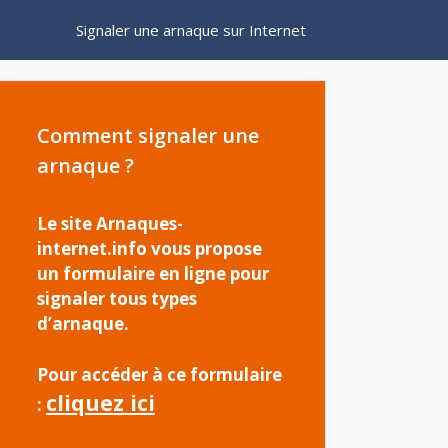
Signaler une arnaque sur Internet
Comment signaler une
arnaque ?
Le site Arnaques-
internet.info vous propose
un formulaire en ligne pour
signaler tous types
d’arnaque.
Pour accéder à ce formulaire
cliquez ici
: