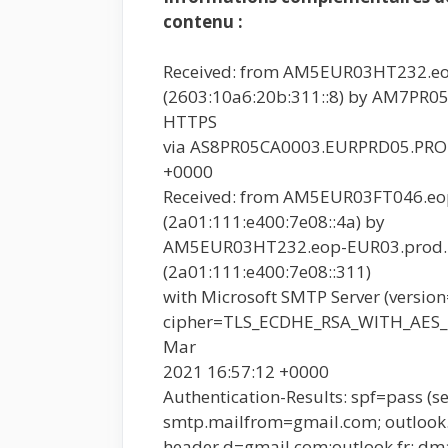
contenu :
Received: from AM5EUR03HT232.eo
(2603:10a6:20b:311::8) by AM7PR0
HTTPS
via AS8PR05CA0003.EURPRD05.PRO
+0000
Received: from AM5EUR03FT046.eop
(2a01:111:e400:7e08::4a) by
AM5EUR03HT232.eop-EUR03.prod.p
(2a01:111:e400:7e08::311)
with Microsoft SMTP Server (versio
cipher=TLS_ECDHE_RSA_WITH_AES_2
Mar
2021 16:57:12 +0000
Authentication-Results: spf=pass (se
smtp.mailfrom=gmail.com; outlook.f
header.d=gmail.com;outlook.fr; dm