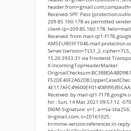
header.from=gmail.com;compauth
Received-SPF: Pass (protection.out
209.85.160.178 as permitted sender
client-ip=209.85.160.178; helo=mai
Received: from mail-qt1-f178.googl
AM5EUR03FT046.mail.protection.out
Server (version=TLS1_2, cipher=
15.20.3933.31 via Frontend Transpo
X-IncomingTopHeaderMarker:
OriginalChecksum:BC3BB0A4BD9
F52DE40F2A62D8;UpperCasedChe
4E117AFC49600EF0140B995B5CAAEA
Received: by mail-qt1-f178.google
for ; Sun, 14 Mar 2021 09:57:12 -07
DKIM-Signature: v=1; a=rsa-sha256;
d=gmail.com; s=20161025;
h=mime-version:references:in-reply-