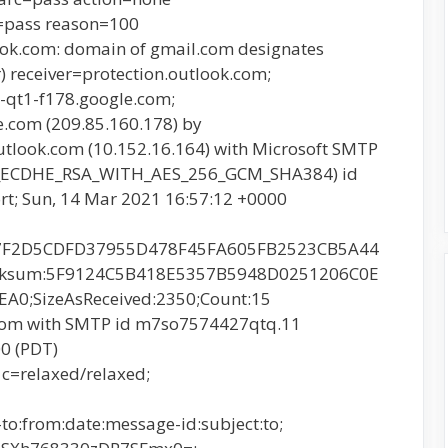
=pass reason=100
look.com: domain of gmail.com designates
) receiver=protection.outlook.com;
l-qt1-f178.google.com;
e.com (209.85.160.178) by
look.com (10.152.16.164) with Microsoft SMTP
TLS_ECDHE_RSA_WITH_AES_256_GCM_SHA384) id
rt; Sun, 14 Mar 2021 16:57:12 +0000
87F2D5CDFD37955D478F45FA605FB2523CB5A44
cksum:5F9124C5B418E5357B5948D0251206C0E
0;SizeAsReceived:2350;Count:15
.com with SMTP id m7so7574427qtq.11
00 (PDT)
 c=relaxed/relaxed;
to:from:date:message-id:subject:to;