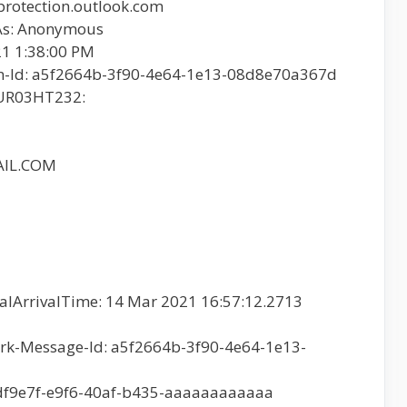
otection.outlook.com
As: Anonymous
1 1:38:00 PM
ion-Id: a5f2664b-3f90-4e64-1e13-08d8e70a367d
EUR03HT232:
AIL.COM
2
lArrivalTime: 14 Mar 2021 16:57:12.2713
k-Message-Id: a5f2664b-3f90-4e64-1e13-
df9e7f-e9f6-40af-b435-aaaaaaaaaaaa