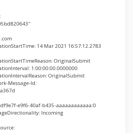
;
05bd820643″
l.com
tionStartTime: 14 Mar 2021 16:57:12.2783
ationStartTimeReason: OriginalSubmit
tionInterval: 1:00:00:00.0000000
tionIntervalReason: OriginalSubmit
rk-Message-Id:
0a367d
4df9e7f-e9f6-40af-b435-aaaaaaaaaaaa:0
eDirectionality: Incoming
ource: