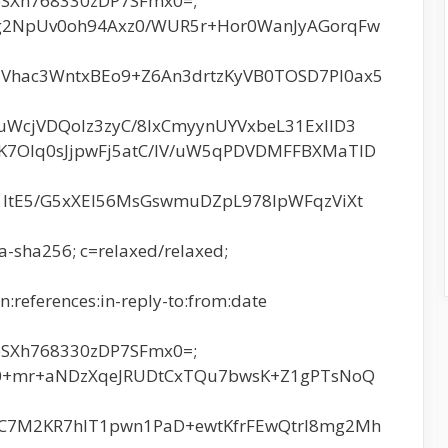
SXh768330zDP7SFmx0=;
g2NpUv0oh94Axz0/WUR5r+Hor0WanJyAGorqFw
hac3WntxBEo9+Z6An3drtzKyVB0TOSD7Pl0ax5
uWcjVDQolz3zyC/8lxCmyynUYVxbeL31ExllD3
K7Olq0sJjpwFj5atC/lV/uW5qPDVDMFFBXMaTlD
J1ltE5/G5xXEI56MsGswmuDZpL978IpWFqzViXt
a-sha256; c=relaxed/relaxed;
references:in-reply-to:from:date
SXh768330zDP7SFmx0=;
X0+mr+aNDzXqeJRUDtCxTQu7bwsK+Z1gPTsNoQ
xC7M2KR7hIT1pwn1PaD+ewtKfrFEwQtrl8mg2Mh