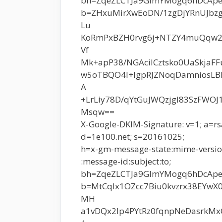
bh=ZqeZLCTJa9GImYMogq6hDcApe
b=ZHxuMirXwEoDN/1zgDjYRnUJbz
Lu
KoRmPxBZH0rvg6j+NTZY4muQqw2V
Vf
Mk+apP38/NGAcilCztsko0UaSkjaFF
w5oTBQO4l+IgpRJZNoqDamniosLB
A
+LrLiy78D/qYtGuJWQzjgl83SzFWO
Msqw==
X-Google-DKIM-Signature: v=1; a=rs
d=1e100.net; s=20161025;
h=x-gm-message-state:mime-version:
:message-id:subject:to;
bh=ZqeZLCTJa9GImYMogq6hDcApe
b=MtCqIx1OZcc7Biu0kvzrx38EYw
MH
a1vDQx2Ip4PYtRz0fqnpNeDasrkM