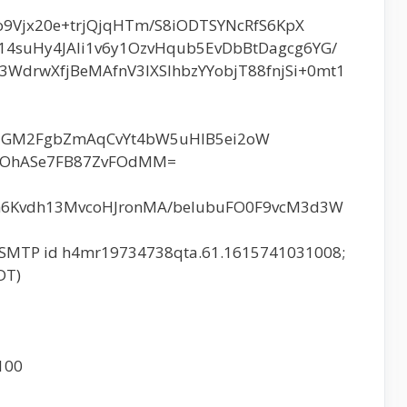
po9Vjx20e+trjQjqHTm/S8iODTSYNcRfS6KpX
14suHy4JAli1v6y1OzvHqub5EvDbBtDagcg6YG/
drwXfjBeMAfnV3IXSlhbzYYobjT88fnjSi+0mt1
IGM2FgbZmAqCvYt4bW5uHIB5ei2oW
sAOhASe7FB87ZvFOdMM=
ah6Kvdh13MvcoHJronMA/belubuFO0F9vcM3d3W
th SMTP id h4mr19734738qta.61.1615741031008;
DT)
100