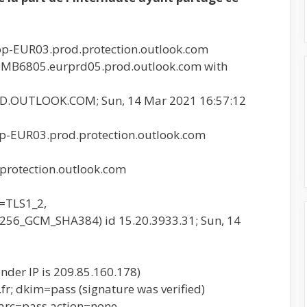
p-EUR03.prod.protection.outlook.com
5MB6805.eurprd05.prod.outlook.com with
D.OUTLOOK.COM; Sun, 14 Mar 2021 16:57:12
-EUR03.prod.protection.outlook.com
rotection.outlook.com
n=TLS1_2,
56_GCM_SHA384) id 15.20.3933.31; Sun, 14
nder IP is 209.85.160.178)
r; dkim=pass (signature was verified)
arc=pass action=none