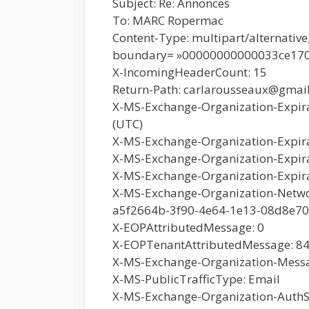
Subject: Re: Annonces
To: MARC Ropermac
Content-Type: multipart/alternative
boundary= »00000000000033ce17
X-IncomingHeaderCount: 15
Return-Path: carlarousseaux@gmai
X-MS-Exchange-Organization-Expira
(UTC)
X-MS-Exchange-Organization-Expir
X-MS-Exchange-Organization-Expira
X-MS-Exchange-Organization-Expira
X-MS-Exchange-Organization-Netwo
a5f2664b-3f90-4e64-1e13-08d8e7
X-EOPAttributedMessage: 0
X-EOPTenantAttributedMessage: 8
X-MS-Exchange-Organization-Messag
X-MS-PublicTrafficType: Email
X-MS-Exchange-Organization-AuthS