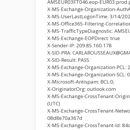
AM5EUR03FT046.eop-EUR03.prod.pr
X-MS-Exchange-Organization-Auth
X-MS-UserLastLogonTime: 3/14/202
X-MS-Office365-Filtering-Correlat
X-MS-TrafficTypeDiagnostic: AM5
X-MS-Exchange-EOPDirect: true
X-Sender-IP: 209.85.160.178
X-SID-PRA: CARLAROUSSEAUX@GM
X-SID-Result: PASS
X-MS-Exchange-Organization-PCL: 
X-MS-Exchange-Organization-SCL: 0
X-Microsoft-Antispam: BCL:0;
X-OriginatorOrg: outlook.com
X-MS-Exchange-CrossTenant-Origina
(UTC)
X-MS-Exchange-CrossTenant-Networ
08d8e70a367d
X-MS-Exchange-CrossTenant-Id: 84