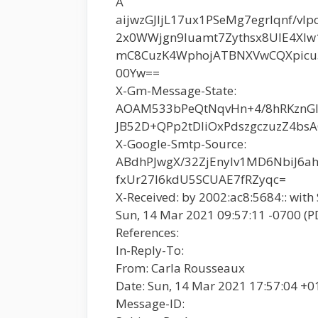
A
aijwzGJIjL17ux1PSeMg7egrIqnf/vI
2x0WWjgn9Iuamt7Zythsx8UlE4Xlw
mC8CuzK4WphojATBNXVwCQXpicu3W
00Yw==
X-Gm-Message-State:
AOAM533bPeQtNqvHn+4/8hRKznG
JB52D+QPp2tDIiOxPdszgczuzZ4b
X-Google-Smtp-Source:
ABdhPJwgX/32ZjEnyIv1MD6NbiJ6
fxUr27l6kdU5SCUAE7fRZyqc=
X-Received: by 2002:ac8:5684:: wi
Sun, 14 Mar 2021 09:57:11 -0700 (P
References:
In-Reply-To:
From: Carla Rousseaux
Date: Sun, 14 Mar 2021 17:57:04 +0
Message-ID: