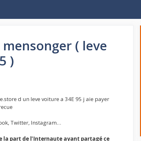
 mensonger ( leve
5 )
.store d un leve voiture a 34E 95 j aie payer
 recue
ook, Twitter, Instagram…
la part de l’Internaute ayant partagé ce