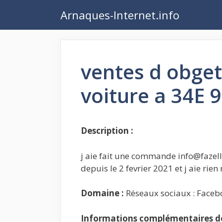
Aller
Arnaques-Internet.info
au
contenu
ventes d obget
voiture a 34E 9
Description :
j aie fait une commande info@fazelle
depuis le 2 fevrier 2021 et j aie rien
Domaine :
Réseaux sociaux : Faceb
Informations complémentaires de 