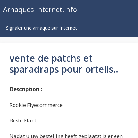
Aller
Arnaques-Internet.info
au
contenu
Signaler une arnaque sur Internet
vente de patchs et
sparadraps pour orteils..
Description :
Rookie Flyecommerce
Beste klant,
Nadat u uw bestelling heeft geplaatst is er een