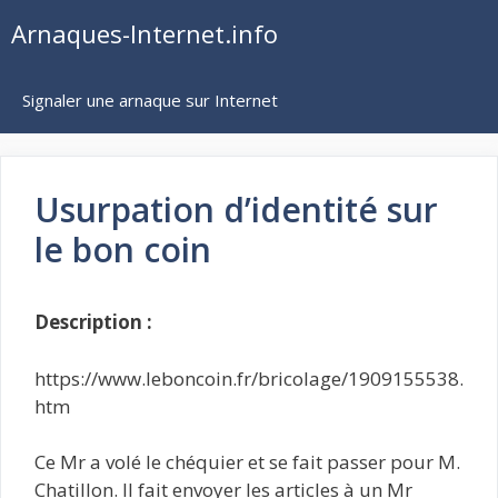
Aller
Arnaques-Internet.info
au
contenu
Signaler une arnaque sur Internet
Usurpation d’identité sur
le bon coin
Description :
https://www.leboncoin.fr/bricolage/1909155538.
htm
Ce Mr a volé le chéquier et se fait passer pour M.
Chatillon. Il fait envoyer les articles à un Mr