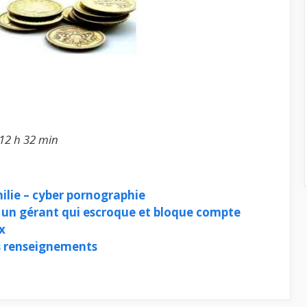
 12 h 32 min
lie – cyber pornographie
un gérant qui escroque et bloque compte
x
ès renseignements