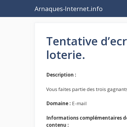
Aller
Arnaques-Internet.info
au
contenu
Tentative d’ec
loterie.
Description :
Vous faites partie des trois gagnant
Domaine :
E-mail
Informations complémentaires de 
contenu :