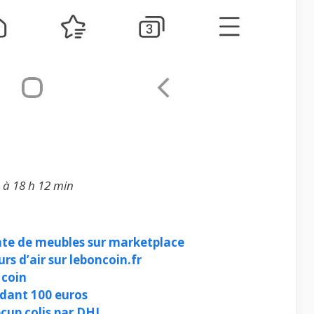
 à 18 h 12 min
nte de meubles sur marketplace
rs d’air sur leboncoin.fr
 coin
dant 100 euros
cup colis par DHL