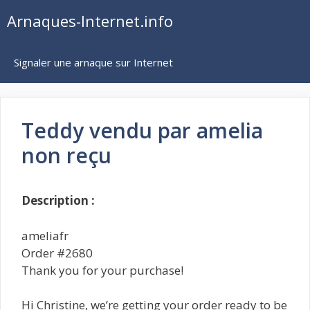
Aller
Arnaques-Internet.info
au
contenu
Signaler une arnaque sur Internet
Teddy vendu par amelia
non reçu
Description :
ameliafr
Order #2680
Thank you for your purchase!
Hi Christine, we’re getting your order ready to be