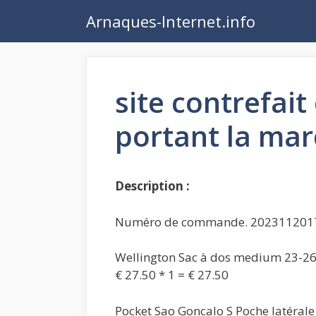
Aller
Arnaques-Internet.info
au
contenu
site contrefai
portant la ma
Description :
Numéro de commande. 202311201
Wellington Sac à dos medium 23-2
€ 27.50 * 1 = € 27.50
Pocket Sao Goncalo S Poche latérale