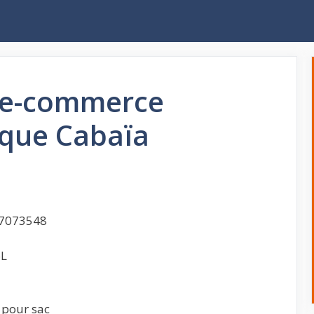
t e-commerce
rque Cabaïa
7073548
6L
 pour sac