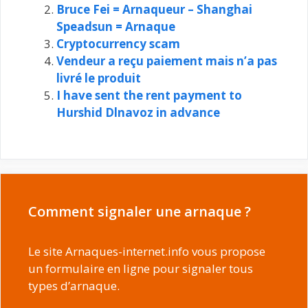
Bruce Fei = Arnaqueur – Shanghai
Speadsun = Arnaque
Cryptocurrency scam
Vendeur a reçu paiement mais n’a pas
livré le produit
I have sent the rent payment to
Hurshid Dlnavoz in advance
Comment signaler une arnaque ?
Le site Arnaques-internet.info vous propose
un formulaire en ligne pour signaler tous
types d’arnaque.