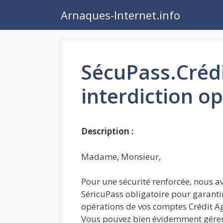
Aller
Arnaques-Internet.info
au
contenu
SécuPass.Crédi
interdiction o
Description :
Madame, Monsieur,
Pour une sécurité renforcée, nous a
SéricuPass obligatoire pour garantir 
opérations de vos comptes Crédit Agr
Vous pouvez bien évidemment gérer