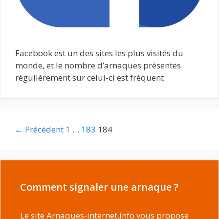
Facebook est un des sites les plus visités du
monde, et le nombre d’arnaques présentes
régulièrement sur celui-ci est fréquent.
Navigation
← Précédent
1
…
183
184
des
articles
Comment signaler une arnaque ?
Le site Arnaques-internet.info vous propose