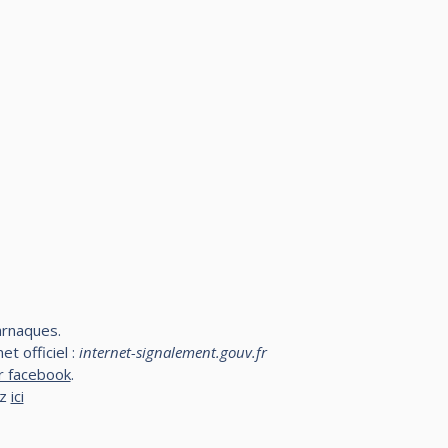
arnaques.
t officiel :
internet-signalement.gouv.fr
r facebook
.
ez
ici