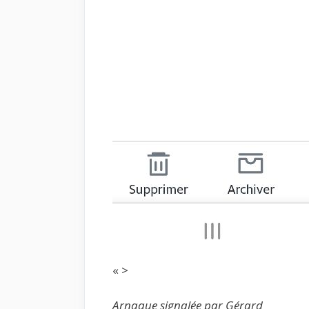
« >
Arnaque signalée par Gérard