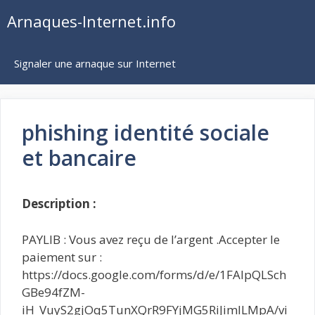
Aller
Arnaques-Internet.info
au
contenu
Signaler une arnaque sur Internet
phishing identité sociale
et bancaire
Description :
PAYLIB : Vous avez reçu de l’argent .Accepter le
paiement sur :
https://docs.google.com/forms/d/e/1FAIpQLSch
GBe94fZM-
iH_VuyS2gjOq5TunXQrR9FYjMG5RiJimlLMpA/vi