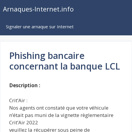
Aller
Arnaques-Internet.info
au
contenu
Signaler une arnaque sur Internet
Phishing bancaire
concernant la banque LCL
Description :
Crit’Air :
Nos agents ont constaté que votre véhicule
n’était pas muni de la vignette règlementaire
Crit’Air 2022
veuillez la récupérer sous peine de