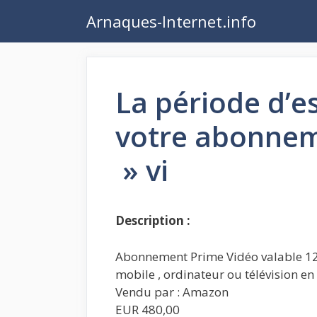
Aller
Arnaques-Internet.info
au
contenu
La période d’es
votre abonnem
» vi
Description :
Abonnement Prime Vidéo valable 12 m
mobile , ordinateur ou télévision en i
Vendu par : Amazon
EUR 480,00