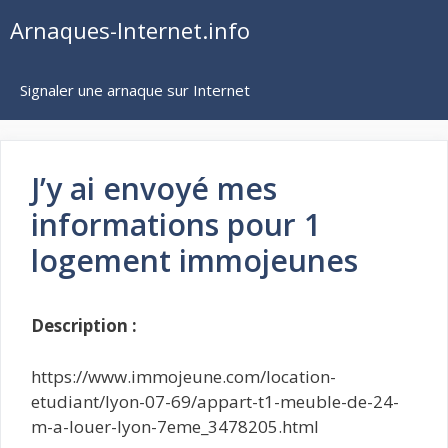
Aller
Arnaques-Internet.info
au
contenu
Signaler une arnaque sur Internet
J’y ai envoyé mes
informations pour 1
logement immojeunes
Description :
https://www.immojeune.com/location-
etudiant/lyon-07-69/appart-t1-meuble-de-24-
m-a-louer-lyon-7eme_3478205.html