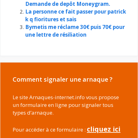
Demande de depôt Moneygram.
La personne ce fait passer pour patrick
k q fioritures et sais
Bymetis me réclame 30€ puis 70€ pour
une lettre de résiliation
Comment signaler une arnaque ?
Le site Arnaques-internet.info vous propose
un formulaire en ligne pour signaler tous
types d’arnaque.
cliquez ici
Pour accéder à ce formulaire :