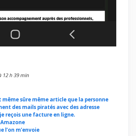
à 12 h 39 min
 même sûre même article que la personne
ment des mails piratés avec des adresse
 je reçois une facture en ligne.
d’Amazone
ue l’on m’envoie