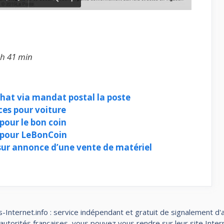
 h 41 min
chat via mandat postal la poste
ces pour voiture
our le bon coin
 pour LeBonCoin
ur annonce d’une vente de matériel
-Internet.info : service indépendant et gratuit de signalement d'
torités françaises, vous pouvez vous rendre sur leur site Interne