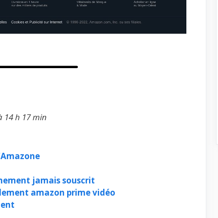
à 14 h 17 min
d’Amazone
ement jamais souscrit
llement amazon prime vidéo
ment