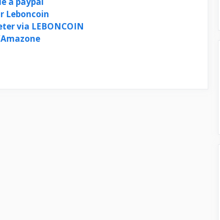
ue a paypal
ur Leboncoin
cheter via LEBONCOIN
d’Amazone