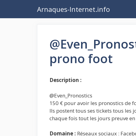
Aller
Arnaques-Internet.info
au
contenu
@Even_Pronost
prono foot
Description :
@Even_Pronostics
150 € pour avoir les pronostics de 
Ils postent tous ses tickets tous les 
chaque fois tout les jours preuve en
Domaine :
Réseaux sociaux : Faceb