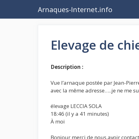
Aller
Arnaques-Internet.info
au
contenu
Elevage de chi
Description :
Vue l’arnaque postée par Jean-Pierr
avec la même adresse…..je ne me suis
élevage LECCIA SOLA
18:46 (il y a 41 minutes)
À moi
Bonjour merci de nous avoir contacté