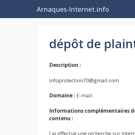
Aller
Arnaques-Internet.info
au
contenu
dépôt de plain
Description :
infoprotection70@gmail.com
Domaine :
E-mail
Informations complémentaires de 
contenu :
J ai effectué une recherche sur intern