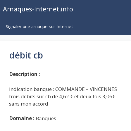
Aller
Arnaques-Internet.info
au
contenu
Signaler une arnaque sur Internet
débit cb
Description :
indication banque : COMMANDE – VINCENNES
trois débits sur cb de 4,62 € et deux fois 3,06€
sans mon accord
Domaine :
Banques