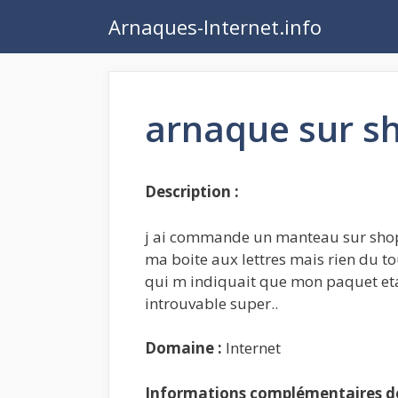
Aller
Arnaques-Internet.info
au
contenu
arnaque sur sh
Description :
j ai commande un manteau sur shop s
ma boite aux lettres mais rien du to
qui m indiquait que mon paquet et
introuvable super..
Domaine :
Internet
Informations complémentaires de 