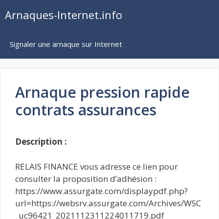
Aller
Arnaques-Internet.info
au
contenu
Signaler une arnaque sur Internet
Arnaque pression rapide
contrats assurances
Description :
RELAIS FINANCE vous adresse ce lien pour
consulter la proposition d’adhésion :
https://www.assurgate.com/displaypdf.php?
url=https://websrv.assurgate.com/Archives/WSC
_uc96421_2021112311224011719.pdf