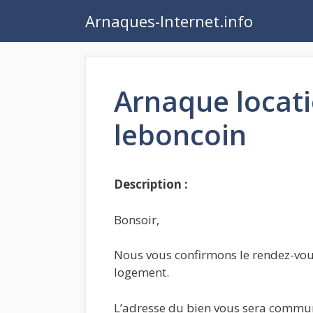
Aller
Arnaques-Internet.info
au
contenu
Arnaque locati
leboncoin
Description :
Bonsoir,
Nous vous confirmons le rendez-vou
logement.
L’adresse du bien vous sera communi