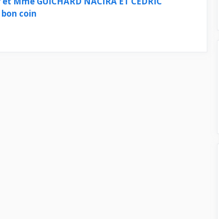
 Mr et Mme GUICHARD NACIRA ET CEDRIC
 bon coin