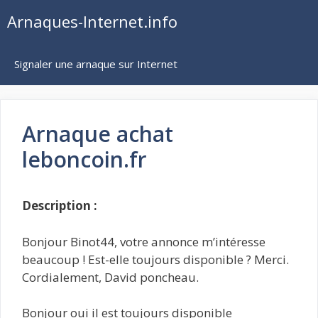
Aller
Arnaques-Internet.info
au
contenu
Signaler une arnaque sur Internet
Arnaque achat
leboncoin.fr
Description :
Bonjour Binot44, votre annonce m’intéresse
beaucoup ! Est-elle toujours disponible ? Merci.
Cordialement, David poncheau.
Bonjour oui il est toujours disponible