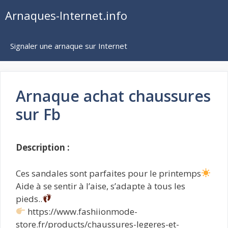
Aller
Arnaques-Internet.info
au
contenu
Signaler une arnaque sur Internet
Arnaque achat chaussures
sur Fb
Description :
Ces sandales sont parfaites pour le printemps
Aide à se sentir à l’aise, s’adapte à tous les
pieds..
https://www.fashiionmode-
store.fr/products/chaussures-legeres-et-