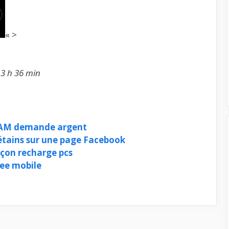
« >
13 h 36 min
RAM demande argent
bétains sur une page Facebook
çon recharge pcs
ree mobile