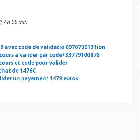
à 7 h 58 min
99 avec code de validatio 0970709131ion
cours à valider par code+33779100076
ours et code pour valider
chat de 1476€
ider un payement 1479 euros