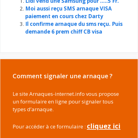
Lidl vend une Samsung pour …..5 Fr.
Moi aussi reçu SMS arnaque VISA
paiement en cours chez Darty
Il confirme arnaque du sms reçu. Puis
demande 6 prem chiff CB visa
Comment signaler une arnaque ?
Le site Arnaques-internet.info vous propose
un formulaire en ligne pour signaler tous
types d’arnaque.
cliquez ici
Pour accéder à ce formulaire :