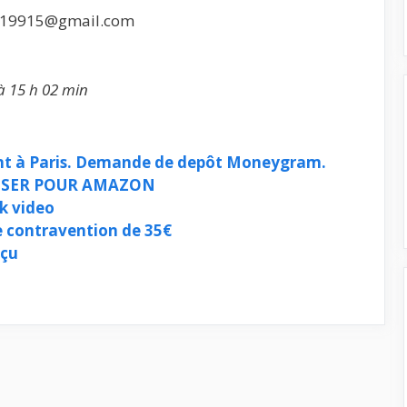
tor19915@gmail.com
à 15 h 02 min
nt à Paris. Demande de depôt Moneygram.
ASSER POUR AMAZON
k video
e contravention de 35€
eçu