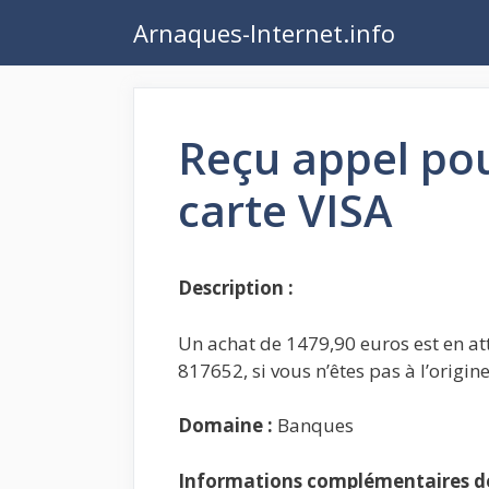
Aller
Arnaques-Internet.info
au
contenu
Reçu appel pou
carte VISA
Description :
Un achat de 1479,90 euros est en atte
817652, si vous n’êtes pas à l’origi
Domaine :
Banques
Informations complémentaires de 