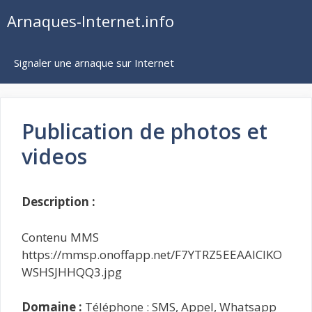
Aller
Arnaques-Internet.info
au
contenu
Signaler une arnaque sur Internet
Publication de photos et
videos
Description :
Contenu MMS
https://mmsp.onoffapp.net/F7YTRZ5EEAAICIKO
WSHSJHHQQ3.jpg
Domaine :
Téléphone : SMS, Appel, Whatsapp