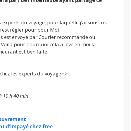
la part de l’Internaute ayant partagé ce
s experts du voyage, pour laquelle j’ai souscris
e est régler pour pour Moi.
s est envoyé par Courier recommandé ou
 Voila pour pourquoi cela à levé en moi la
eurant est ben faite.
« >
à 10 h 40 min
couvrement
nt d’impayé chez free