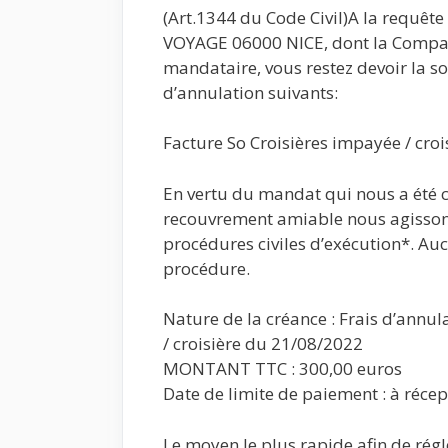
(Art.1344 du Code Civil)A la requêt
VOYAGE 06000 NICE, dont la Compag
mandataire, vous restez devoir la 
d’annulation suivants:
Facture So Croisières impayée / cro
En vertu du mandat qui nous a été co
recouvrement amiable nous agisson
procédures civiles d’exécution*. Auc
procédure.
Nature de la créance : Frais d’annu
/ croisière du 21/08/2022
MONTANT TTC : 300,00 euros
Date de limite de paiement : à récep
Le moyen le plus rapide afin de rég