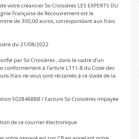
e de votre créancier So Croisières LES EXPERTS DU
nie Française de Recouvrement est le
somme de 300,00 euros, correspondant aux frais
isière du 21/08/2022
nfié par So Croisières , dans le cadre d’un
s conformément à l’article L111-8 du Code des
uns frais ne vous sont réclamés à ce stade de la
lation 50284688B / Facture So Croisières impayée
tion de ce courrier électronique
ler votre impayé est par CB en appelant notre