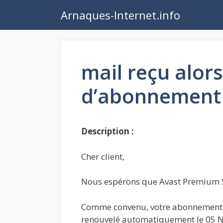
Aller
Arnaques-Internet.info
au
contenu
mail reçu alors
d’abonnement 
Description :
Cher client,
Nous espérons que Avast Premium Sec
Comme convenu, votre abonnement A
renouvelé automatiquement le 05 N