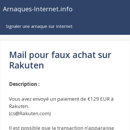
Aller
Arnaques-Internet.info
au
contenu
Signaler une arnaque sur Internet
Mail pour faux achat sur
Rakuten
Description :
Vous avez envoyé un paiement de €129 EUR à
Rakuten.
(cs@Rakuten.com)
Il est possible que la transaction n’apparaisse