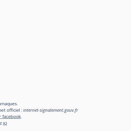
arnaques.
t officiel :
internet-signalement.gouv.fr
r facebook
.
ez
ici