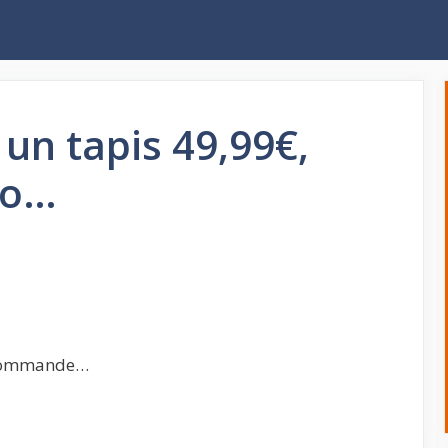
un tapis 49,99€,
xo…
a commande…