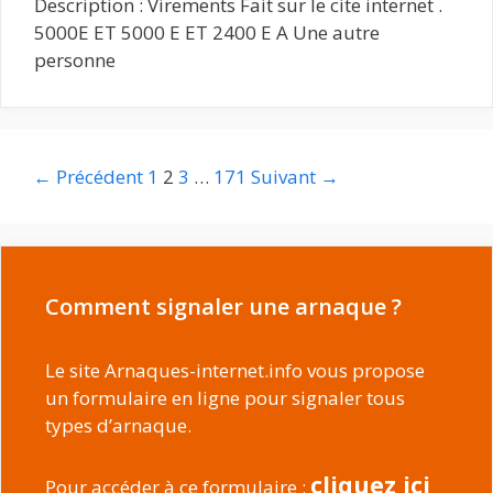
Description : Virements Fait sur le cite internet .
5000E ET 5000 E ET 2400 E A Une autre
personne
Navigation
← Précédent
1
2
3
…
171
Suivant →
des
articles
Comment signaler une arnaque ?
Le site Arnaques-internet.info vous propose
un formulaire en ligne pour signaler tous
types d’arnaque.
cliquez ici
Pour accéder à ce formulaire :